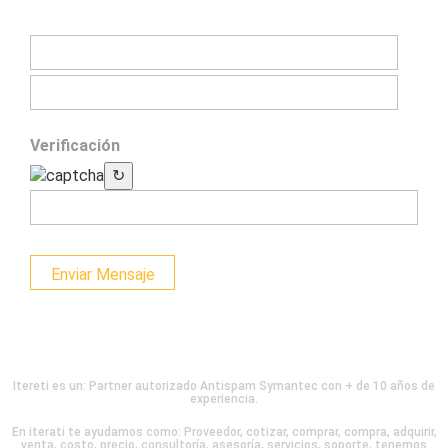
Verificación
↻
Enviar Mensaje
Itereti es un: Partner autorizado Antispam Symantec con + de 10 años de
experiencia.
En iterati te ayudamos como: Proveedor, cotizar, comprar, compra, adquirir,
venta, costo, precio, consultoría, asesoría, servicios, soporte, tenemos