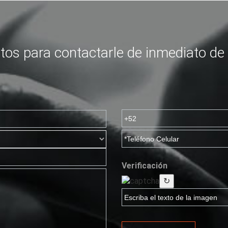
tos para contactarle de inmediato de
Verificación
↻