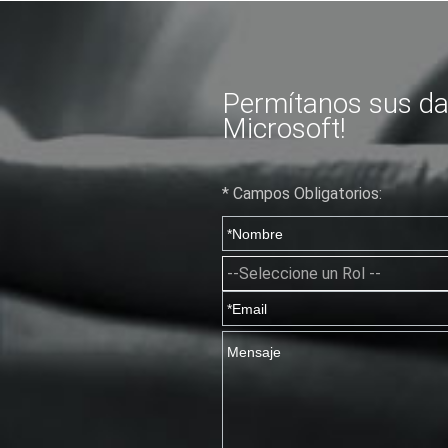
Permítanos sus da
Microsoft!
* Campos Obligatorios: