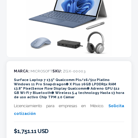
MARCA:
MICROSOFT
SKU:
ZGX-00003
Surface Laptop 7 13.5" Qualcomm Pls/16/512 Platino
Windows 11 Pro Snapdragon® X Plus 16GB LPDDR5x RAM
13.8” PixelSense Flow Display Qualcomm® Adreno GPU 512
GB Wi-Fi 7 Bluetooth® Wireless 5.4 technology Hasta 13 hora
de uso activo Chip TPM 2.0 Cámar
Licenciamiento para empresas en México.
Solicita
cotización
$1,751.11 USD