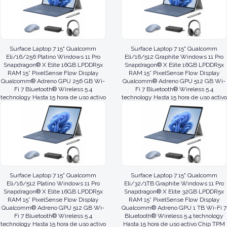
Surface Laptop 7 15" Qualcomm
Surface Laptop 7 15" Qualcomm
Eli/16/256 Platino Windows 11 Pro
Eli/16/512 Graphite Windows 11 Pro
Snapdragon® X Elite 16GB LPDDR5x
Snapdragon® X Elite 16GB LPDDR5x
RAM 15” PixelSense Flow Display
RAM 15” PixelSense Flow Display
Qualcomm® Adreno GPU 256 GB Wi-
Qualcomm® Adreno GPU 512 GB Wi-
Fi 7 Bluetooth® Wireless 5.4
Fi 7 Bluetooth® Wireless 5.4
technology Hasta 15 hora de uso activo
technology Hasta 15 hora de uso activo
Chip TPM 2.0 Cámara
Chip TPM 2.0 Cámar
Surface Laptop 7 15" Qualcomm
Surface Laptop 7 15" Qualcomm
Eli/16/512 Platino Windows 11 Pro
Eli/32/1TB Graphite Windows 11 Pro
Snapdragon® X Elite 16GB LPDDR5x
Snapdragon® X Elite 32GB LPDDR5x
RAM 15” PixelSense Flow Display
RAM 15” PixelSense Flow Display
Qualcomm® Adreno GPU 512 GB Wi-
Qualcomm® Adreno GPU 1 TB Wi-Fi 7
Fi 7 Bluetooth® Wireless 5.4
Bluetooth® Wireless 5.4 technology
technology Hasta 15 hora de uso activo
Hasta 15 hora de uso activo Chip TPM