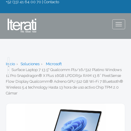
+52 (33) 41 64 00 70
|
Contacto
Togg
navig
Inicio
Soluciones
Microsoft
Surface Laptop 7 13.5" Qualcomm Pls/16/512 Platino Windows
11 Pro Snapdragon® X Plus 16GB LPDDR5x RAM 13.8” PixelSense
Flow Display Qualcomm® Adreno GPU 512 GB Wi-Fi 7 Bluetooth®
Wireless 5.4 technology Hasta 13 hora de uso activo Chip TPM 2.0
Cámar