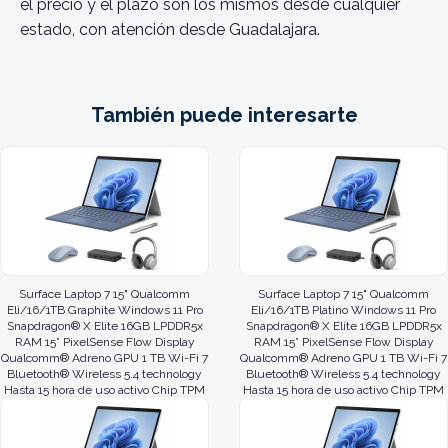
el precio y el plazo son los mismos desde cualquier
estado, con atención desde Guadalajara.
También puede interesarte
Surface Laptop 7 15" Qualcomm
Surface Laptop 7 15" Qualcomm
Eli/16/1TB Graphite Windows 11 Pro
Eli/16/1TB Platino Windows 11 Pro
Snapdragon® X Elite 16GB LPDDR5x
Snapdragon® X Elite 16GB LPDDR5x
RAM 15” PixelSense Flow Display
RAM 15” PixelSense Flow Display
Qualcomm® Adreno GPU 1 TB Wi-Fi 7
Qualcomm® Adreno GPU 1 TB Wi-Fi 7
Bluetooth® Wireless 5.4 technology
Bluetooth® Wireless 5.4 technology
Hasta 15 hora de uso activo Chip TPM
Hasta 15 hora de uso activo Chip TPM
2.0 Cámara
2.0 Cámara d