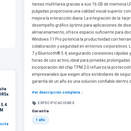
tareas multitarea gracias a sus 16 GB de memoria L
pulgadas proporciona una calidad visual superior con
mejora la interacción diaria. La integración de la t
desempeño gráfico óptimo para aplicaciones de dise
almacenamiento, ofrece espacio suficiente para doc
Windows 11 Pro potencia la productividad con herram
colaboración y seguridad en entornos corporativos. L
7 y Bluetooth® 5.4, asegurando conexiones rápidas 
horas de uso activo, ideal para jornadas prolongada
incorporación del chip TPM 2.0 refuerza la protección
empresariales que exigen altos estándares de segu
garantía de un año es una solución confiable dentro
hite
Ver descripción completa ↓
DR5x

ESPECIFICACIONES
 5.4
PM
Garantia
1 año
icita