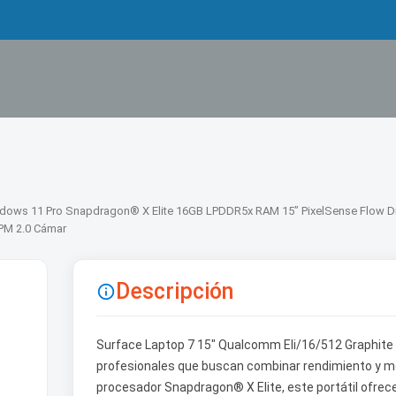
indows 11 Pro Snapdragon® X Elite 16GB LPDDR5x RAM 15” PixelSense Flow 
TPM 2.0 Cámar
Descripción

Surface Laptop 7 15" Qualcomm Eli/16/512 Graphite
profesionales que buscan combinar rendimiento y mov
procesador Snapdragon® X Elite, este portátil ofrece 