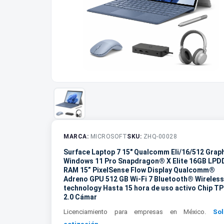
MARCA:
MICROSOFT
SKU:
ZHQ-00028
Surface Laptop 7 15" Qualcomm Eli/16/512 Grap
Windows 11 Pro Snapdragon® X Elite 16GB LPD
RAM 15” PixelSense Flow Display Qualcomm®
Adreno GPU 512 GB Wi-Fi 7 Bluetooth® Wireless
technology Hasta 15 hora de uso activo Chip T
2.0 Cámar
Licenciamiento para empresas en México.
Sol