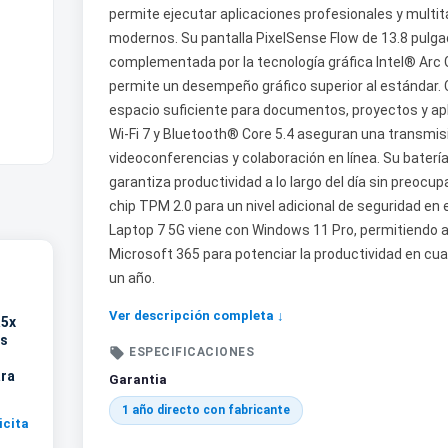
permite ejecutar aplicaciones profesionales y multita
modernos. Su pantalla PixelSense Flow de 13.8 pulgada
complementada por la tecnología gráfica Intel® Arc 
permite un desempeño gráfico superior al estándar.
espacio suficiente para documentos, proyectos y apl
Wi-Fi 7 y Bluetooth® Core 5.4 aseguran una transmisi
videoconferencias y colaboración en línea. Su batería
garantiza productividad a lo largo del día sin preoc
chip TPM 2.0 para un nivel adicional de seguridad en
Laptop 7 5G viene con Windows 11 Pro, permitiendo a
Microsoft 365 para potenciar la productividad en cual
un año.
Ver descripción completa ↓
R5x
cs

ESPECIFICACIONES
ara
Garantia
1 año directo con fabricante
icita