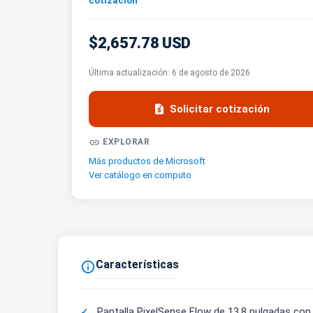
cotización
$2,657.78 USD
Última actualización:
6 de agosto de 2026

Solicitar cotización

EXPLORAR
Más productos de Microsoft
Ver catálogo en computo
Características

Pantalla PixelSense Flow de 13.8 pulgadas con te