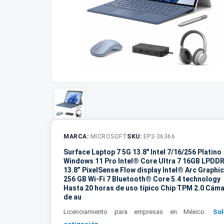
MARCA:
MICROSOFT
SKU:
EP2-36366
Surface Laptop 7 5G 13.8" Intel 7/16/256 Platino
Windows 11 Pro Intel® Core Ultra 7 16GB LPDD
13.8” PixelSense Flow display Intel® Arc Graphi
256 GB Wi-Fi 7 Bluetooth® Core 5.4 technology
Hasta 20 horas de uso típico Chip TPM 2.0 Cám
de au
Licenciamiento para empresas en México.
Sol