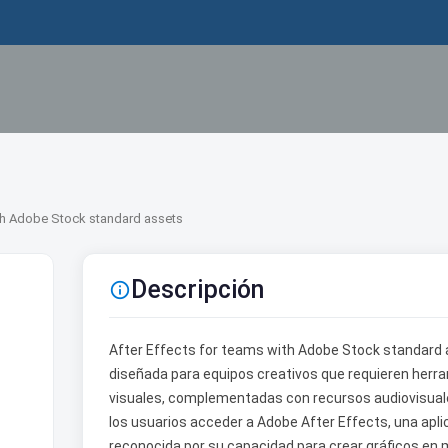
ith Adobe Stock standard assets
Descripción

After Effects for teams with Adobe Stock standard 
diseñada para equipos creativos que requieren her
visuales, complementadas con recursos audiovisuales
los usuarios acceder a Adobe After Effects, una aplic
reconocida por su capacidad para crear gráficos en