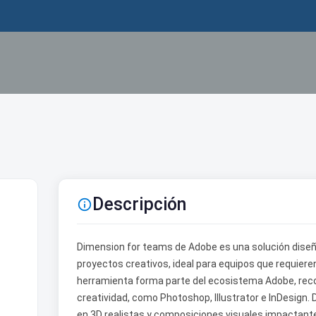
Descripción

Dimension for teams de Adobe es una solución diseñad
proyectos creativos, ideal para equipos que requiere
herramienta forma parte del ecosistema Adobe, recon
creatividad, como Photoshop, Illustrator e InDesign.
en 3D realistas y composiciones visuales impactant