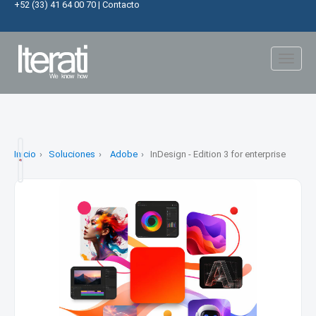
+52 (33) 41 64 00 70
|
Contacto
Toggl
naviga
Inicio
Soluciones
Adobe
InDesign - Edition 3 for enterprise