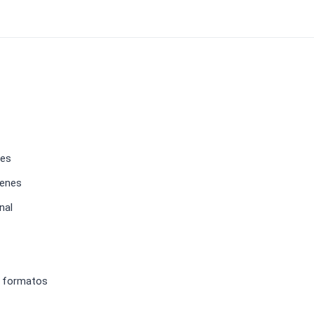
les
genes
nal
s formatos