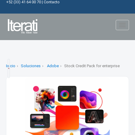
+52 (33) 41 64 00 70
|
Contacto
Toggl
naviga
Inicio
Soluciones
Adobe
Stock Credit Pack for enterprise