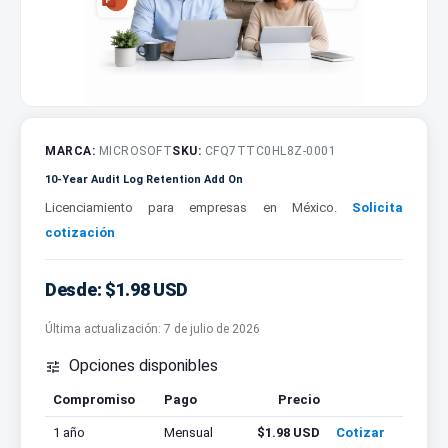
MARCA:
MICROSOFT
SKU:
CFQ7TTC0HL8Z-0001
10-Year Audit Log Retention Add On
Licenciamiento para empresas en México.
Solicita
cotización
Desde: $1.98 USD
Última actualización:
7 de julio de 2026
Opciones disponibles

Compromiso
Pago
Precio
Cotizar
1 año
Mensual
$1.98 USD
Cotizar