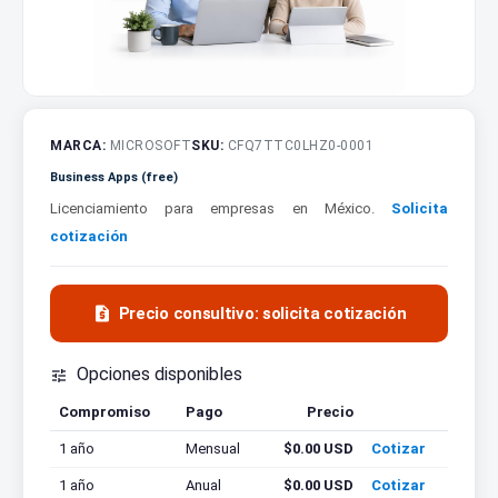
MARCA:
MICROSOFT
SKU:
CFQ7TTC0LHZ0-0001
Business Apps (free)
Licenciamiento para empresas en México.
Solicita
cotización

Precio consultivo: solicita cotización
Opciones disponibles

Compromiso
Pago
Precio
Cotizar
1 año
Mensual
$0.00 USD
Cotizar
1 año
Anual
$0.00 USD
Cotizar