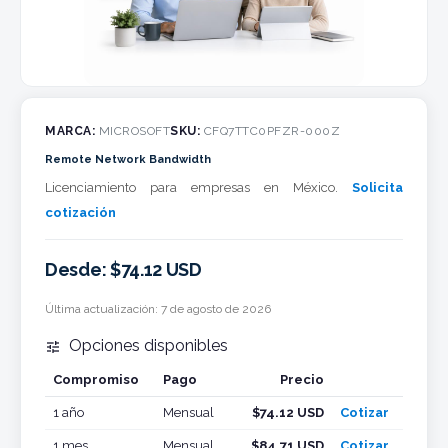
MARCA:
MICROSOFT
SKU:
CFQ7TTC0PFZR-000Z
Remote Network Bandwidth
Licenciamiento para empresas en México.
Solicita
cotización
Desde: $74.12 USD
Última actualización:
7 de agosto de 2026
Opciones disponibles

Compromiso
Pago
Precio
Cotizar
1 año
Mensual
$74.12 USD
Cotizar
1 mes
Mensual
$84.71 USD
Cotizar