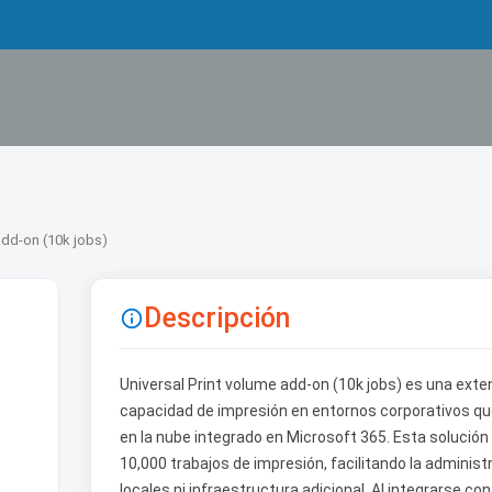
add-on (10k jobs)
Descripción

Universal Print volume add-on (10k jobs) es una ext
capacidad de impresión en entornos corporativos que u
en la nube integrado en Microsoft 365. Esta solució
10,000 trabajos de impresión, facilitando la adminis
locales ni infraestructura adicional. Al integrarse co