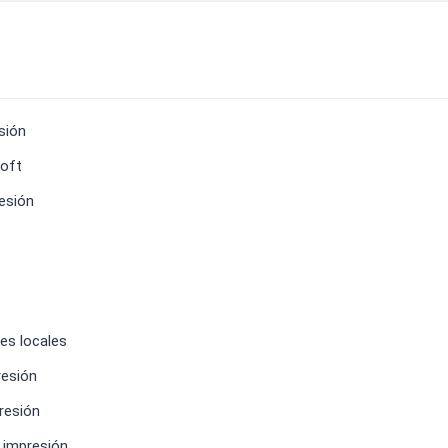
sión
soft
resión
es locales
resión
resión
 impresión