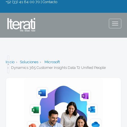
+52 (33) 41 64 00 70
|
Contacto
Togg
navig
Inicio
Soluciones
Microsoft
Dynamics 365 Customer Insights Data T2 Unified People