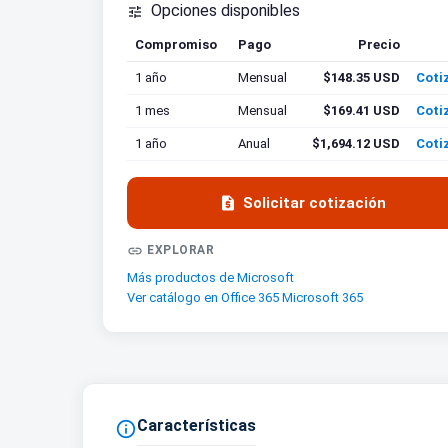
Opciones disponibles

Compromiso
Pago
Precio
Coti
1 año
Mensual
$148.35 USD
Coti
1 mes
Mensual
$169.41 USD
Coti
1 año
Anual
$1,694.12 USD
Coti

Solicitar cotización

EXPLORAR
Más productos de Microsoft
Ver catálogo en Office 365 Microsoft 365
Características
