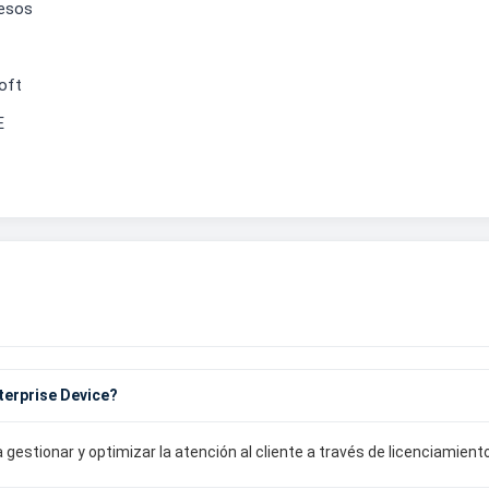
cesos
oft
E
terprise Device?
stionar y optimizar la atención al cliente a través de licenciamiento