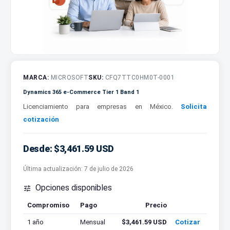
MARCA:
MICROSOFT
SKU:
CFQ7TTC0HM0T-0001
Dynamics 365 e-Commerce Tier 1 Band 1
Licenciamiento para empresas en México.
Solicita
cotización
Desde: $3,461.59 USD
Última actualización:
7 de julio de 2026
Opciones disponibles

Compromiso
Pago
Precio
Cotizar
1 año
Mensual
$3,461.59 USD
Cotizar