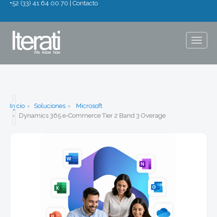
+52 (33) 41 64 00 70
|
Contacto
Togg
navig
Inicio
Soluciones
Microsoft
Dynamics 365 e-Commerce Tier 2 Band 3 Overage