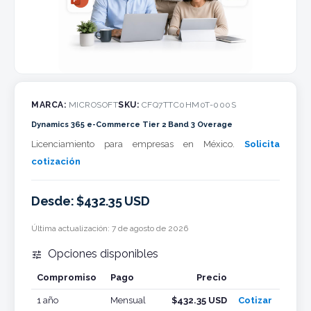
MARCA:
MICROSOFT
SKU:
CFQ7TTC0HM0T-000S
Dynamics 365 e-Commerce Tier 2 Band 3 Overage
Licenciamiento para empresas en México.
Solicita
cotización
Desde: $432.35 USD
Última actualización:
7 de agosto de 2026
Opciones disponibles

Compromiso
Pago
Precio
Cotizar
1 año
Mensual
$432.35 USD
Cotizar