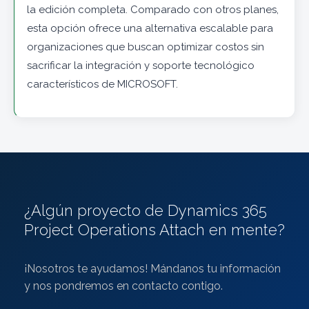
la edición completa. Comparado con otros planes,
esta opción ofrece una alternativa escalable para
organizaciones que buscan optimizar costos sin
sacrificar la integración y soporte tecnológico
característicos de MICROSOFT.
¿Algún proyecto de Dynamics 365
Project Operations Attach en mente?
¡Nosotros te ayudamos! Mándanos tu información
y nos pondremos en contacto contigo.