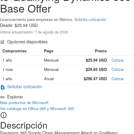
Base Offer
Licenciamiento para empresas en México.
Solicita cotización
Desde: $25.94 USD
Última actualización:
7 de agosto de 2026
Opciones disponibles

Compromiso
Pago
Precio
Cotizar
1 año
Mensual
$25.94 USD
Cotizar
1 mes
Mensual
$29.65 USD
Cotizar
1 año
Anual
$296.47 USD
Cotizar
Solicitar cotización

Explorar

Más productos de Microsoft
Ver catálogo en Office 365 y Microsoft 365

Descripción
Dynamics 365 Supply Chain Management Attach to Qualifying