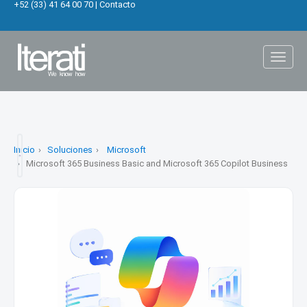
+52 (33) 41 64 00 70
|
Contacto
Toggl
naviga
Inicio
Soluciones
Microsoft
Microsoft 365 Business Basic and Microsoft 365 Copilot Business