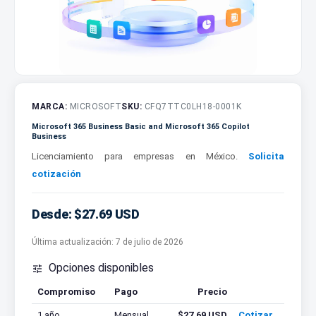
MARCA:
MICROSOFT
SKU:
CFQ7TTC0LH18-0001K
Microsoft 365 Business Basic and Microsoft 365 Copilot
Business
Licenciamiento para empresas en México.
Solicita
cotización
Desde: $27.69 USD
Última actualización:
7 de julio de 2026
Opciones disponibles

Compromiso
Pago
Precio
Cotizar
1 año
Mensual
$27.69 USD
Cotizar