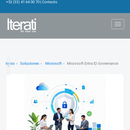
+52 (33) 41 64 00 70
|
Contacto
Toggl
naviga
Inicio
Soluciones
Microsoft
Microsoft Entra ID Governance