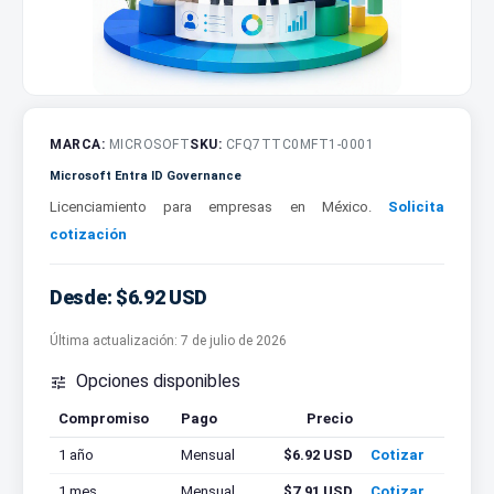
MARCA:
MICROSOFT
SKU:
CFQ7TTC0MFT1-0001
Microsoft Entra ID Governance
Licenciamiento para empresas en México.
Solicita
cotización
Desde: $6.92 USD
Última actualización:
7 de julio de 2026
Opciones disponibles

Compromiso
Pago
Precio
Cotizar
1 año
Mensual
$6.92 USD
Cotizar
1 mes
Mensual
$7.91 USD
Cotizar