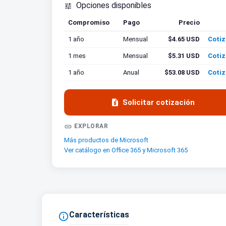
Opciones disponibles

Compromiso
Pago
Precio
Cotiz
1 año
Mensual
$4.65 USD
Cotiz
1 mes
Mensual
$5.31 USD
Cotiz
1 año
Anual
$53.08 USD
Cotiz

Solicitar cotización

EXPLORAR
Más productos de Microsoft
Ver catálogo en Office 365 y Microsoft 365
Características
