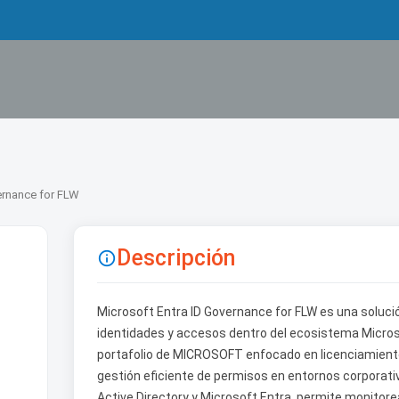
ernance for FLW
Descripción

Microsoft Entra ID Governance for FLW es una soluci
identidades y accesos dentro del ecosistema Micros
portafolio de MICROSOFT enfocado en licenciamiento 
gestión eficiente de permisos en entornos corporati
Active Directory y Microsoft Entra, permite monitore