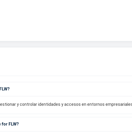
 FLW?
stionar y controlar identidades y accesos en entornos empresariales
e for FLW?