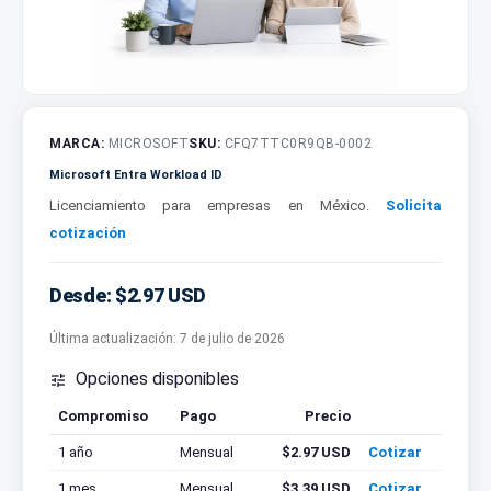
MARCA:
MICROSOFT
SKU:
CFQ7TTC0R9QB-0002
Microsoft Entra Workload ID
Licenciamiento para empresas en México.
Solicita
cotización
Desde: $2.97 USD
Última actualización:
7 de julio de 2026
Opciones disponibles

Compromiso
Pago
Precio
Cotizar
1 año
Mensual
$2.97 USD
Cotizar
1 mes
Mensual
$3.39 USD
Cotizar