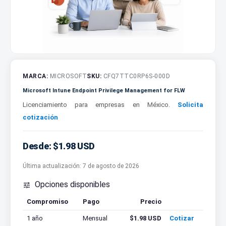
MARCA:
MICROSOFT
SKU:
CFQ7TTC0RP6S-000D
Microsoft Intune Endpoint Privilege Management for FLW
Licenciamiento para empresas en México.
Solicita
cotización
Desde: $1.98 USD
Última actualización:
7 de agosto de 2026
Opciones disponibles

Compromiso
Pago
Precio
Cotizar
1 año
Mensual
$1.98 USD
Cotizar