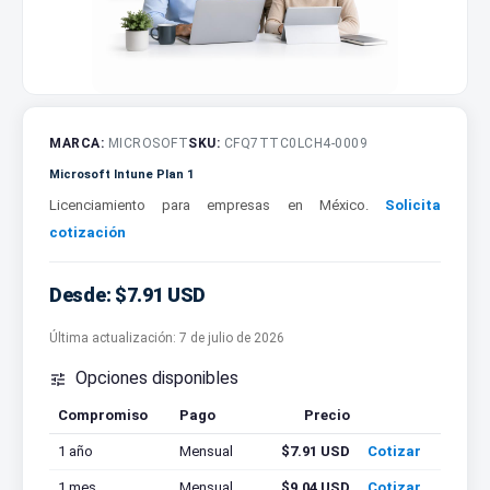
MARCA:
MICROSOFT
SKU:
CFQ7TTC0LCH4-0009
Microsoft Intune Plan 1
Licenciamiento para empresas en México.
Solicita
cotización
Desde: $7.91 USD
Última actualización:
7 de julio de 2026
Opciones disponibles

Compromiso
Pago
Precio
Cotizar
1 año
Mensual
$7.91 USD
Cotizar
1 mes
Mensual
$9.04 USD
Cotizar