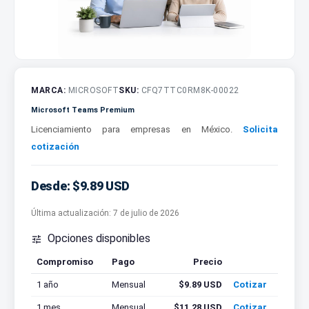
MARCA:
MICROSOFT
SKU:
CFQ7TTC0RM8K-00022
Microsoft Teams Premium
Licenciamiento para empresas en México.
Solicita
cotización
Desde: $9.89 USD
Última actualización:
7 de julio de 2026
Opciones disponibles

Compromiso
Pago
Precio
Cotizar
1 año
Mensual
$9.89 USD
Cotizar
1 mes
Mensual
$11.28 USD
Cotizar