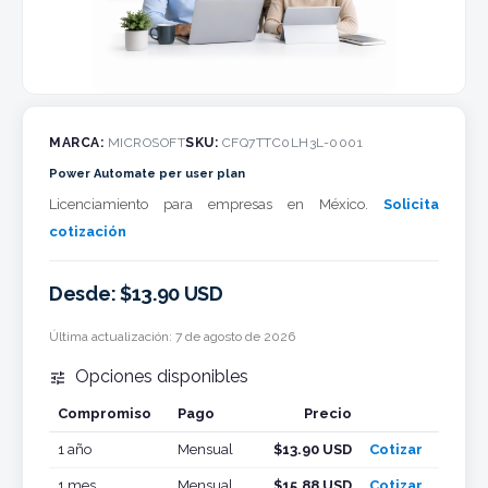
MARCA:
MICROSOFT
SKU:
CFQ7TTC0LH3L-0001
Power Automate per user plan
Licenciamiento para empresas en México.
Solicita
cotización
Desde: $13.90 USD
Última actualización:
7 de agosto de 2026
Opciones disponibles

Compromiso
Pago
Precio
Cotizar
1 año
Mensual
$13.90 USD
Cotizar
1 mes
Mensual
$15.88 USD
Cotizar