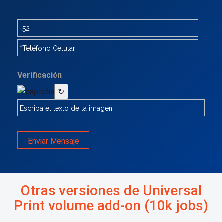
Verificación
↻
Enviar Mensaje
Otras versiones de Universal
Print volume add-on (10k jobs)