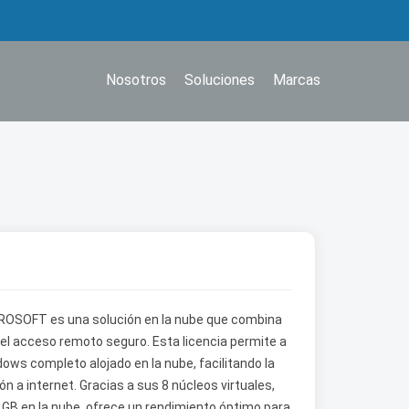
Nosotros
Soluciones
Marcas
ROSOFT es una solución en la nube que combina
d del acceso remoto seguro. Esta licencia permite a
ws completo alojado en la nube, facilitando la
n a internet. Gracias a sus 8 núcleos virtuales,
B en la nube, ofrece un rendimiento óptimo para