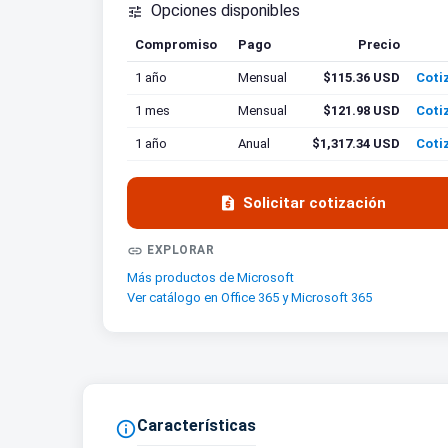
Opciones disponibles

Compromiso
Pago
Precio
Coti
1 año
Mensual
$115.36 USD
Coti
1 mes
Mensual
$121.98 USD
Coti
1 año
Anual
$1,317.34 USD
Coti

Solicitar cotización

EXPLORAR
Más productos de Microsoft
Ver catálogo en Office 365 y Microsoft 365
Características
