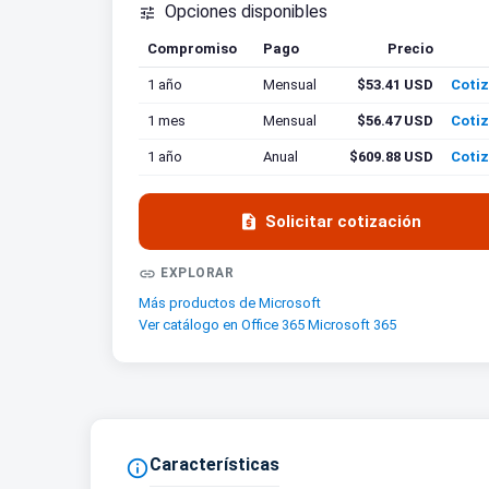
Opciones disponibles

Compromiso
Pago
Precio
Cotiz
1 año
Mensual
$53.41 USD
Cotiz
1 mes
Mensual
$56.47 USD
Cotiz
1 año
Anual
$609.88 USD
Cotiz

Solicitar cotización

EXPLORAR
Más productos de Microsoft
Ver catálogo en Office 365 Microsoft 365
Características
