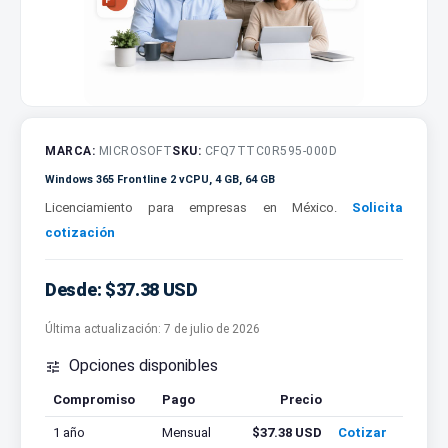
MARCA:
MICROSOFT
SKU:
CFQ7TTC0R595-000D
Windows 365 Frontline 2 vCPU, 4 GB, 64 GB
Licenciamiento para empresas en México.
Solicita
cotización
Desde: $37.38 USD
Última actualización:
7 de julio de 2026
Opciones disponibles

Compromiso
Pago
Precio
Cotizar
1 año
Mensual
$37.38 USD
Cotizar