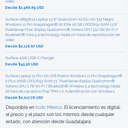
video
Desde $1,988.89 USD
Surface 0B99814 Laptop 13.8" Qualcomm X2 Eli/16/512 Negro
Windows 11 Pro Snapdragon® X2 Elite 16 GB LPDDR5x RAM 13.8”
PixelSense Flow display Qualcomm® Adreno GPU 512 GB Wi-Fi 7
Bluetooth® Core 5.4 technology Hasta 20 horas de reproducción de
video
Desde $2,116.67 USD
Surface 45W USB-C Charger
Desde $45.56 USD
Surface Laptop 13 Pls/16/1TB Platino Windows 11 Pro Snapdragon®
X Plus 16GB LPDDR5x RAM 13” PixelSense display Qualcomm®
Adreno GPU 1 TB Wi-Fi 7 Bluetooth® Wireless 5.4 technology Hasta
16 hora de uso activo Chip TPM 2.0 Autentificación con Windows
Desde $2,017.78 USD
Disponible en
todo México
. El licenciamiento es digital:
el precio y el plazo son los mismos desde cualquier
estado, con atención desde Guadalajara.