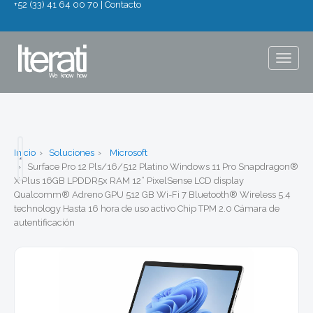
+52 (33) 41 64 00 70
|
Contacto
Togg
navig
Inicio
Soluciones
Microsoft
Surface Pro 12 Pls/16/512 Platino Windows 11 Pro Snapdragon®
X Plus 16GB LPDDR5x RAM 12” PixelSense LCD display
Qualcomm® Adreno GPU 512 GB Wi-Fi 7 Bluetooth® Wireless 5.4
technology Hasta 16 hora de uso activo Chip TPM 2.0 Cámara de
autentificación