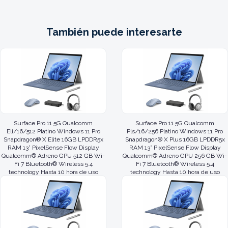
También puede interesarte
Surface Pro 11 5G Qualcomm
Surface Pro 11 5G Qualcomm
Eli/16/512 Platino Windows 11 Pro
Pls/16/256 Platino Windows 11 Pro
Snapdragon® X Elite 16GB LPDDR5x
Snapdragon® X Plus 16GB LPDDR5x
RAM 13” PixelSense Flow Display
RAM 13” PixelSense Flow Display
Qualcomm® Adreno GPU 512 GB Wi-
Qualcomm® Adreno GPU 256 GB Wi-
Fi 7 Bluetooth® Wireless 5.4
Fi 7 Bluetooth® Wireless 5.4
technology Hasta 10 hora de uso
technology Hasta 10 hora de uso
activo Chip TPM 2.0 Cámara de a
activo Chip TPM 2.0 Cámara de au