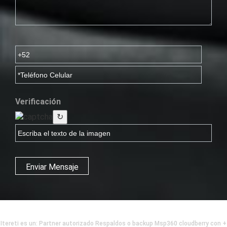
Verificación
↻
Enviar Mensaje
Itereti es un: Partner autorizado Respaldos o backup Msp360 cloudberry con +