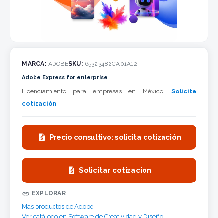
MARCA:
ADOBE
SKU:
65323482CA01A12
Adobe Express for enterprise
Licenciamiento para empresas en México.
Solicita
cotización

Precio consultivo: solicita cotización

Solicitar cotización

EXPLORAR
Más productos de Adobe
Ver catálogo en Software de Creatividad y Diseño