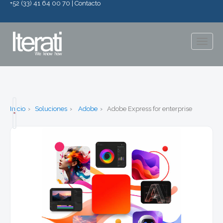
+52 (33) 41 64 00 70
|
Contacto
Togg
navig
Inicio
Soluciones
Adobe
Adobe Express for enterprise