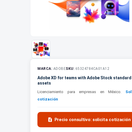
MARCA:
ADOBE
SKU:
65324784CA01A12
Adobe XD for teams with Adobe Stock standard
assets
Licenciamiento para empresas en México.
Sol
cotización

Precio consultivo: solicita cotización