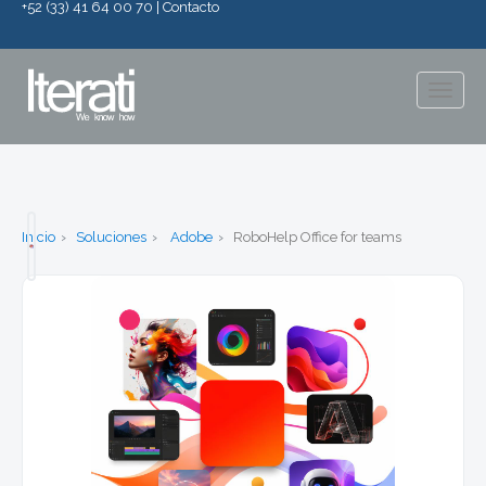
+52 (33) 41 64 00 70
|
Contacto
Togg
navig
Inicio
Soluciones
Adobe
RoboHelp Office for teams