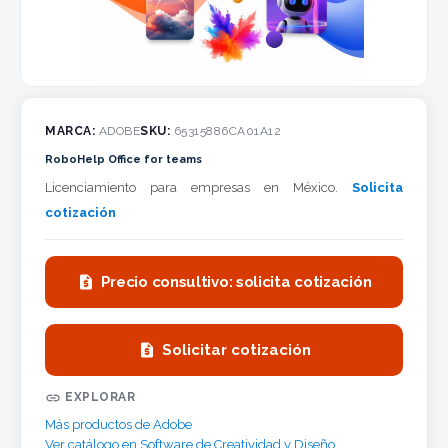
MARCA:
ADOBE
SKU:
65315886CA01A12
RoboHelp Office for teams
Licenciamiento para empresas en México.
Solicita
cotización

Precio consultivo: solicita cotización

Solicitar cotización

EXPLORAR
Más productos de Adobe
Ver catálogo en Software de Creatividad y Diseño