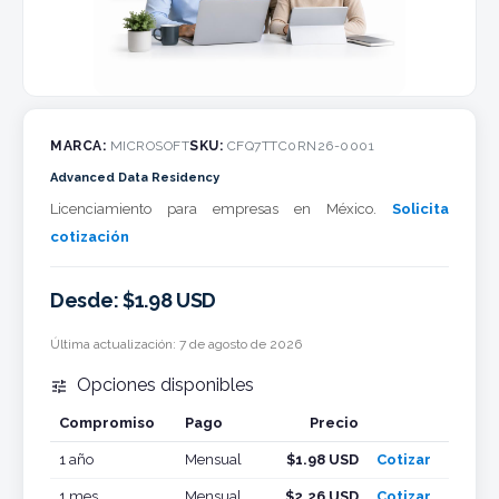
MARCA:
MICROSOFT
SKU:
CFQ7TTC0RN26-0001
Advanced Data Residency
Licenciamiento para empresas en México.
Solicita
cotización
Desde: $1.98 USD
Última actualización:
7 de agosto de 2026
Opciones disponibles

Compromiso
Pago
Precio
Cotizar
1 año
Mensual
$1.98 USD
Cotizar
1 mes
Mensual
$2.26 USD
Cotizar