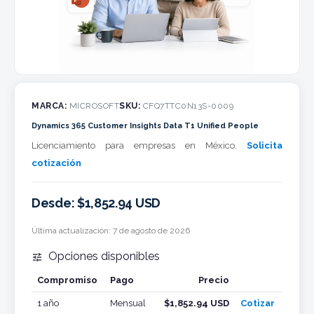
MARCA:
MICROSOFT
SKU:
CFQ7TTC0N13S-0009
Dynamics 365 Customer Insights Data T1 Unified People
Licenciamiento para empresas en México.
Solicita
cotización
Desde: $1,852.94 USD
Última actualización:
7 de agosto de 2026
Opciones disponibles

Compromiso
Pago
Precio
Cotizar
1 año
Mensual
$1,852.94 USD
Cotizar