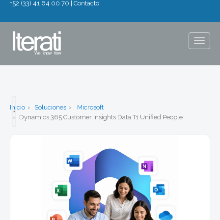
+52 (33) 41 64 00 70
|
Contacto
Togg
navig
Inicio
Soluciones
Microsoft
Dynamics 365 Customer Insights Data T1 Unified People