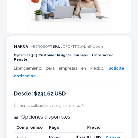
MARCA:
MICROSOFT
SKU:
CFQ7TTC0N13S-0003
Dynamics 365 Customer Insights Journeys T1 Interacted
People
Licenciamiento para empresas en México.
Solicita
cotización
Desde: $231.62 USD
Última actualización:
7 de agosto de 2026
Opciones disponibles

Compromiso
Pago
Precio
Cotizar
1 año
Mensual
$231.62 USD
Cotizar