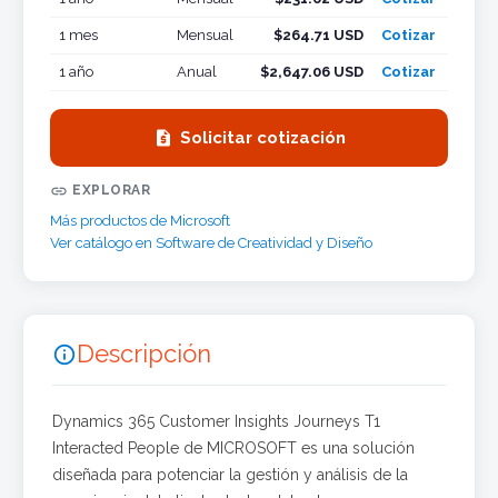
1 mes
Mensual
$264.71 USD
Cotizar
1 año
Anual
$2,647.06 USD
Cotizar

Solicitar cotización

EXPLORAR
Más productos de Microsoft
Ver catálogo en Software de Creatividad y Diseño
Descripción

Dynamics 365 Customer Insights Journeys T1
Interacted People de MICROSOFT es una solución
diseñada para potenciar la gestión y análisis de la