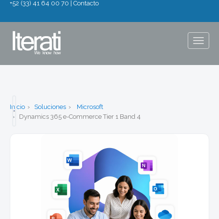
+52 (33) 41 64 00 70
|
Contacto
Togg
navig
Inicio
Soluciones
Microsoft
Dynamics 365 e-Commerce Tier 1 Band 4