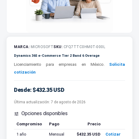
MARCA:
MICROSOFT
SKU:
CFQ7TTC0HM0T-000L
Dynamics 365 e-Commerce Tier 2 Band 6 Overage
Licenciamiento para empresas en México.
Solicita
cotización
Desde: $432.35 USD
Última actualización:
7 de agosto de 2026
Opciones disponibles

Compromiso
Pago
Precio
Cotizar
1 año
Mensual
$432.35 USD
Cotizar