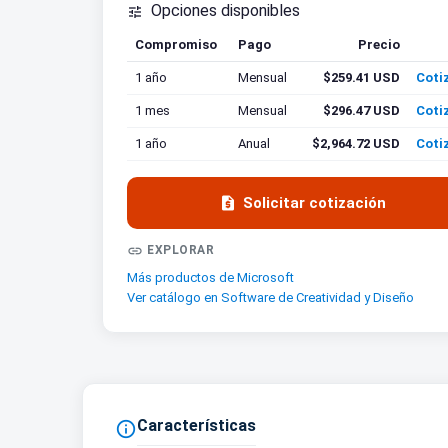
Opciones disponibles

Compromiso
Pago
Precio
Coti
1 año
Mensual
$259.41 USD
Coti
1 mes
Mensual
$296.47 USD
Coti
1 año
Anual
$2,964.72 USD
Coti

Solicitar cotización

EXPLORAR
Más productos de Microsoft
Ver catálogo en Software de Creatividad y Diseño
Características
