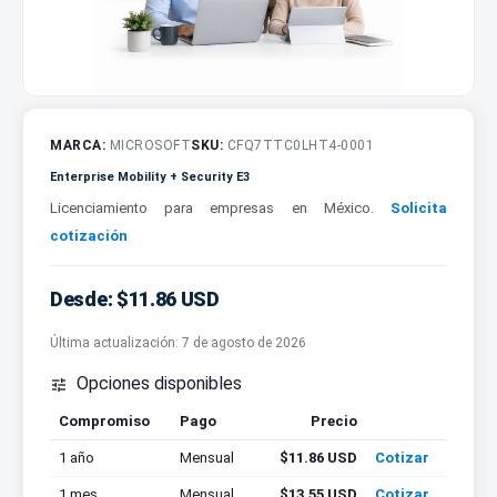
MARCA:
MICROSOFT
SKU:
CFQ7TTC0LHT4-0001
Enterprise Mobility + Security E3
Licenciamiento para empresas en México.
Solicita
cotización
Desde: $11.86 USD
Última actualización:
7 de agosto de 2026
Opciones disponibles

Compromiso
Pago
Precio
Cotizar
1 año
Mensual
$11.86 USD
Cotizar
1 mes
Mensual
$13.55 USD
Cotizar