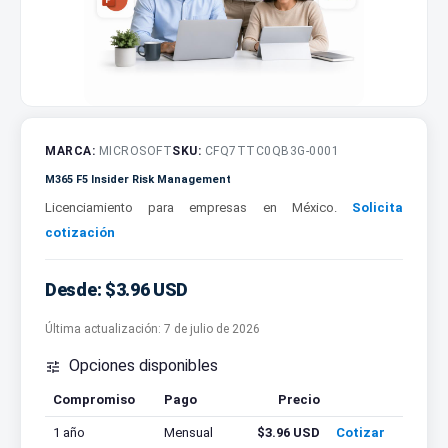
MARCA:
MICROSOFT
SKU:
CFQ7TTC0QB3G-0001
M365 F5 Insider Risk Management
Licenciamiento para empresas en México.
Solicita
cotización
Desde: $3.96 USD
Última actualización:
7 de julio de 2026
Opciones disponibles

Compromiso
Pago
Precio
Cotizar
1 año
Mensual
$3.96 USD
Cotizar