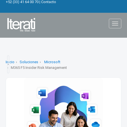
+52 (33) 41 64 00 70
|
Contacto
Toggl
naviga
Inicio
Soluciones
Microsoft
M365 F5 Insider Risk Management