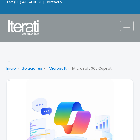
+52 (33) 41 64 00 70
|
Contacto
Toggl
naviga
Inicio
Soluciones
Microsoft
Microsoft 365 Copilot