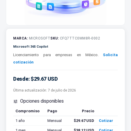
MARCA:
MICROSOFT
SKU:
CFQ7TTC0MM8R-0002
Microsoft 365 Copilot
Licenciamiento para empresas en México.
Solicita
cotización
Desde: $29.67 USD
Última actualización:
7 de julio de 2026
Opciones disponibles

Compromiso
Pago
Precio
Cotizar
1 año
Mensual
$29.67 USD
Cotizar
1 mes
Mensual
$38.12 USD
Cotizar