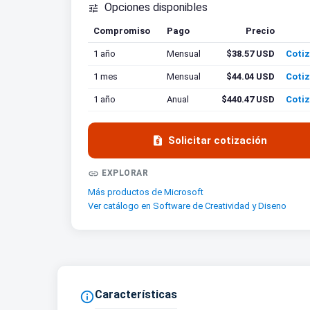
Opciones disponibles

Compromiso
Pago
Precio
Cotiz
1 año
Mensual
$38.57 USD
Cotiz
1 mes
Mensual
$44.04 USD
Cotiz
1 año
Anual
$440.47 USD
Cotiz

Solicitar cotización

EXPLORAR
Más productos de Microsoft
Ver catálogo en Software de Creatividad y Diseno
Características
