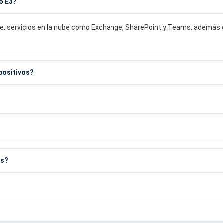
65 E3?
ice, servicios en la nube como Exchange, SharePoint y Teams, además
positivos?
os?