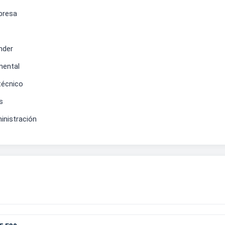
presa
nder
mental
técnico
s
inistración