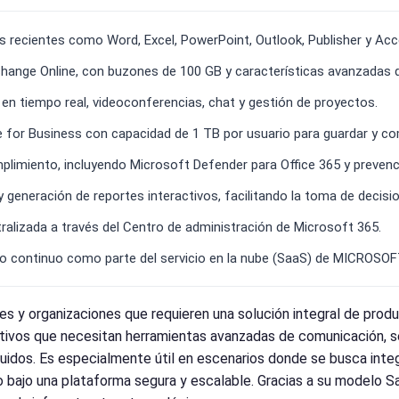
ás recientes como Word, Excel, PowerPoint, Outlook, Publisher y Ac
change Online, con buzones de 100 GB y características avanzadas 
n tiempo real, videoconferencias, chat y gestión de proyectos.
 for Business con capacidad de 1 TB por usuario para guardar y c
limiento, incluyendo Microsoft Defender para Office 365 y prevenc
 generación de reportes interactivos, facilitando la toma de decisi
ralizada a través del Centro de administración de Microsoft 365.
o continuo como parte del servicio en la nube (SaaS) de MICROSOF
s y organizaciones que requieren una solución integral de produ
vos que necesitan herramientas avanzadas de comunicación, segu
ibuidos. Es especialmente útil en escenarios donde se busca int
odo bajo una plataforma segura y escalable. Gracias a su modelo