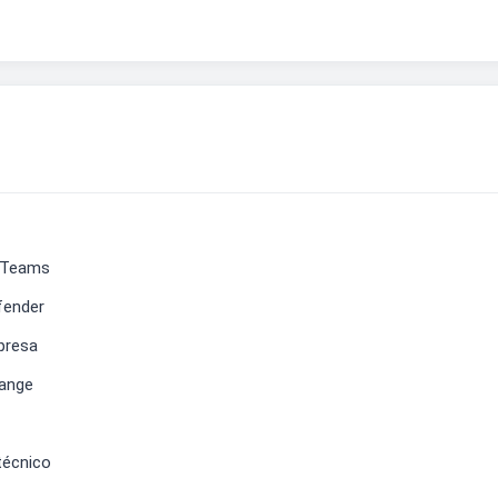
n Teams
fender
presa
hange
técnico