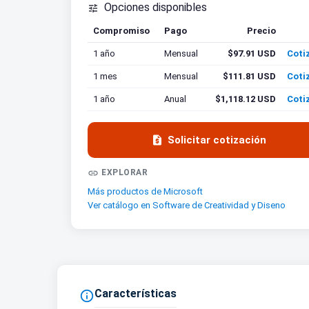
Opciones disponibles

Compromiso
Pago
Precio
Coti
1 año
Mensual
$97.91 USD
Coti
1 mes
Mensual
$111.81 USD
Coti
1 año
Anual
$1,118.12 USD
Coti

Solicitar cotización

EXPLORAR
Más productos de Microsoft
Ver catálogo en Software de Creatividad y Diseno
Características
