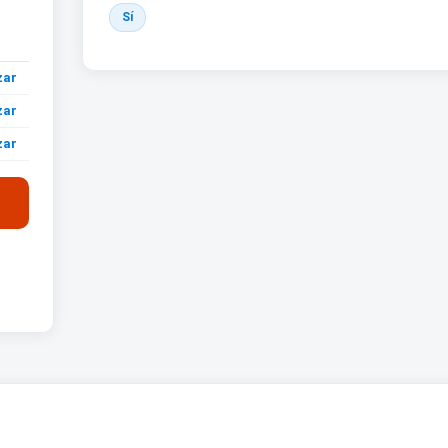
Sí
zar
zar
zar
zar