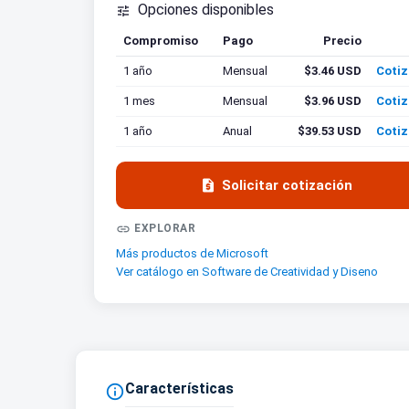
Opciones disponibles

Compromiso
Pago
Precio
Cotiz
1 año
Mensual
$3.46 USD
Cotiz
1 mes
Mensual
$3.96 USD
Cotiz
1 año
Anual
$39.53 USD
Cotiz

Solicitar cotización

EXPLORAR
Más productos de Microsoft
Ver catálogo en Software de Creatividad y Diseno
Características
