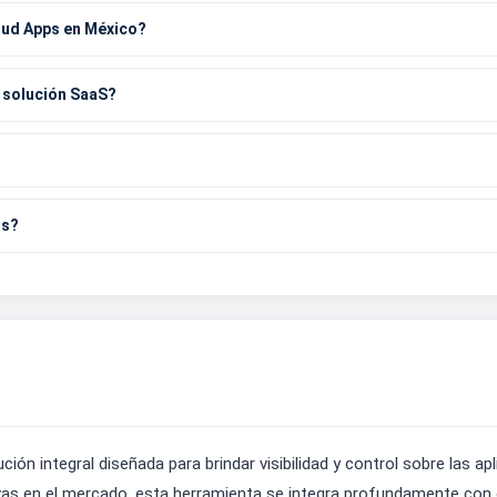
oud Apps en México?
 solución SaaS?
os?
n integral diseñada para brindar visibilidad y control sobre las apl
ivas en el mercado, esta herramienta se integra profundamente con e