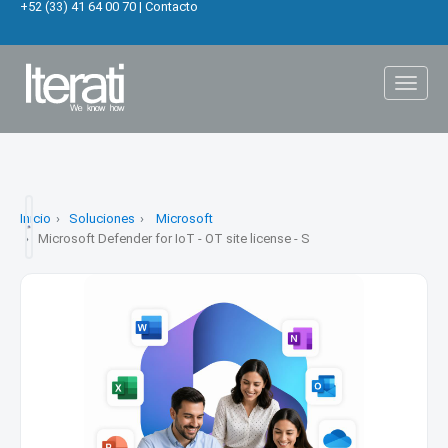
+52 (33) 41 64 00 70
|
Contacto
Toggl
naviga
Inicio
Soluciones
Microsoft
Microsoft Defender for IoT - OT site license - S