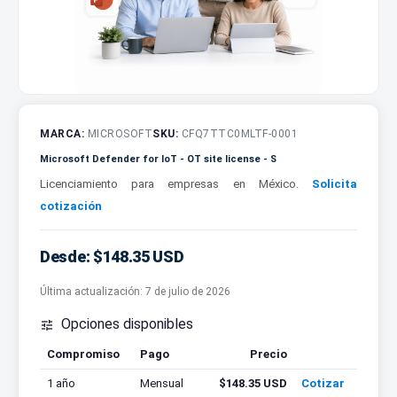
MARCA:
MICROSOFT
SKU:
CFQ7TTC0MLTF-0001
Microsoft Defender for IoT - OT site license - S
Licenciamiento para empresas en México.
Solicita
cotización
Desde: $148.35 USD
Última actualización:
7 de julio de 2026
Opciones disponibles

Compromiso
Pago
Precio
Cotizar
1 año
Mensual
$148.35 USD
Cotizar